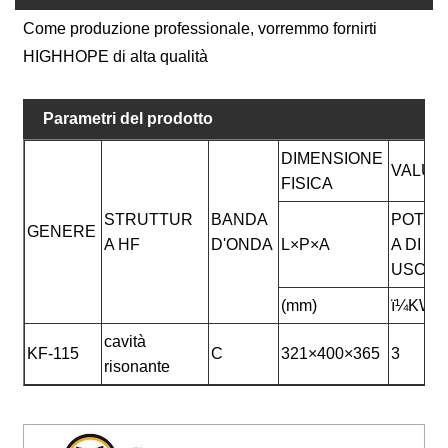
Come produzione professionale, vorremmo fornirti
HIGHHOPE di alta qualità
Parametri del prodotto
DIMENSIONE
VALUT
FISICA
STRUTTUR
BANDA
POTEN
GENERE
A HF
D'ONDA
L×P×A
A DI
USCIT
(mm)
ï¼KWï
cavità
KF-115
C
321×400×365
3
risonante