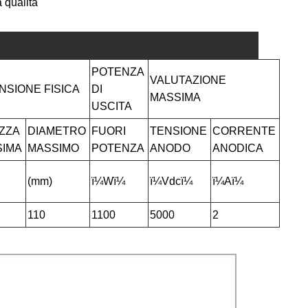
 qualità
POTENZA
VALUTAZIONE
NSIONE FISICA
DI
MASSIMA
USCITA
ZZA
DIAMETRO
FUORI
TENSIONE
CORRENTE
SIMA
MASSIMO
POTENZA
ANODO
ANODICA
(mm)
ï¼Wï¼
ï¼Vdcï¼
ï¼Aï¼
110
1100
5000
2