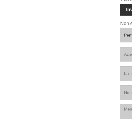
In
Non e