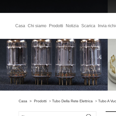
Casa
Chi siamo
Prodotti
Notizia
Scarica
Invia rich
Casa
>
Prodotti
>
Tubo Della Rete Elettrica
>
Tubo A Vu