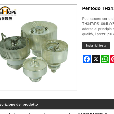
Pentodo TH34
Puoi essere certo 
TH347/RS1094L/Y8
aderito al principio d
qualità, i prezzi più
Invia richiesta
Facebook
X
Wh
scrizione del prodotto