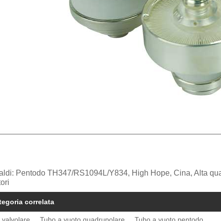
aldi: Pentodo TH347/RS1094L/Y834, High Hope, Cina, Alta qualit
ori
tegoria correlata
 valvolare
Tubo a vuoto quadrupolare
Tubo a vuoto pentodo