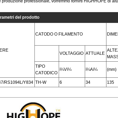
produzione professionale, vorremmo fornirti HIGHHOPE di alta
rametri del prodotto
CATODO O FILAMENTO
DIME
ERE
ALTE
VOLTAGGIO
ATTUALE
MAS
TIPO
ï¼Vï¼
ï¼Aï¼
(mm)
CATODICO
7/RS1094L/Y834
TH-W
6
34
135