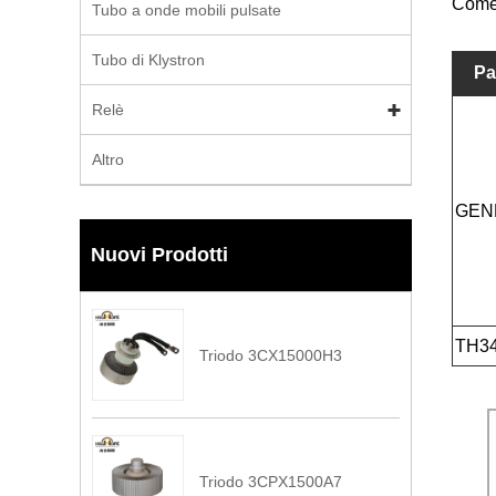
Come 
Tubo a onde mobili pulsate
Tubo di Klystron
Pa
Relè
Altro
GEN
Nuovi Prodotti
TH34
Triodo 3CX15000H3
Triodo 3CPX1500A7