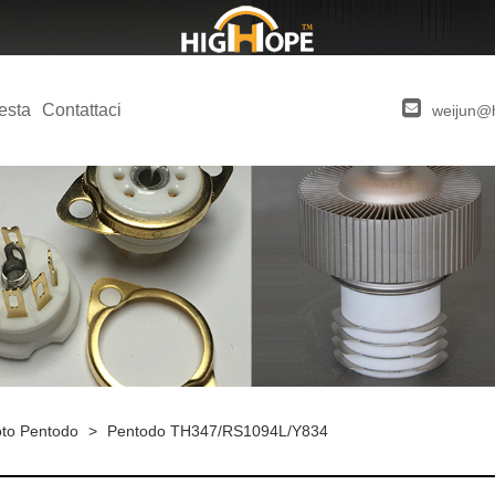
iesta
Contattaci
weijun@
oto Pentodo
>
Pentodo TH347/RS1094L/Y834