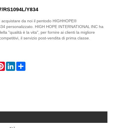
7/RS1094L/Y834
di acquistare da noi il pentodo HIGHHOPE®
34 personalizzato. HIGH HOPE INTERNATIONAL INC ha
ella "qualità è la vita", per fornire ai clienti la migliore
 competitivi, il servizio post-vendita di prima classe.
atsApp
Pinterest
LinkedIn
Share