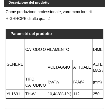
Descrizione del prodotto
Come produzione professionale, vorremmo fornirti
HIGHHOPE di alta qualità
Parametri del prodotto
CATODO O FILAMENTO
DIMENSI
GENERE
ALTEZZ
VOLTAGGIO
ATTUALE
MASSIM
TIPO
ï¼Vï¼
ï¼Aï¼
(mm)
CATODICO
YL1631
TH-W
10,4(-3%-1%)
112
250