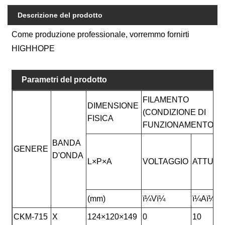
Descrizione del prodotto
Come produzione professionale, vorremmo fornirti
HIGHHOPE
Parametri del prodotto
FILAMENTO
DIMENSIONE
(CONDIZIONE DI
FISICA
FUNZIONAMENTO)
BANDA
GENERE
D'ONDA
L×P×A
VOLTAGGIO
ATTUAL
(mm)
ï¼Vï¼
ï¼Aï¼
CKM-715
X
124×120×149
0
10