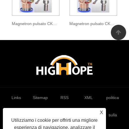
Magnetron pulsato CKM-120
Magnetron pulsato CKM-121A
Links
Sitemap
RSS
XML
politica
X
sulla
Utilizziamo i cookie per offrirti una migliore
esperienza di navigazione, analizzare il