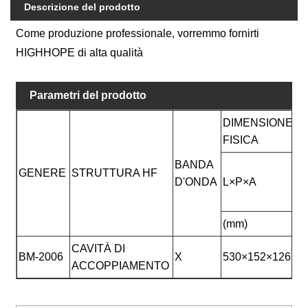
Descrizione del prodotto
Come produzione professionale, vorremmo fornirti
HIGHHOPE di alta qualità
Parametri del prodotto
DIMENSIONE
V
FISICA
BANDA
P
GENERE
STRUTTURA HF
D'ONDA
L×P×A
A
U
(mm)
ï
CAVITÀ DI
BM-2006
X
530×152×126
2
ACCOPPIAMENTO