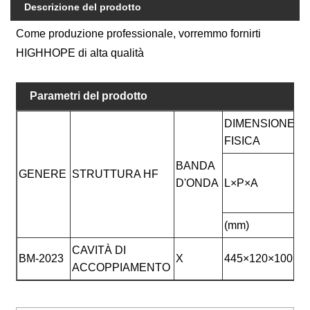
Descrizione del prodotto
Come produzione professionale, vorremmo fornirti
HIGHHOPE di alta qualità
Parametri del prodotto
DIMENSIONE
V
FISICA
BANDA
P
GENERE
STRUTTURA HF
D'ONDA
L×P×A
A
U
(mm)
ï
CAVITÀ DI
BM-2023
X
445×120×100
4
ACCOPPIAMENTO