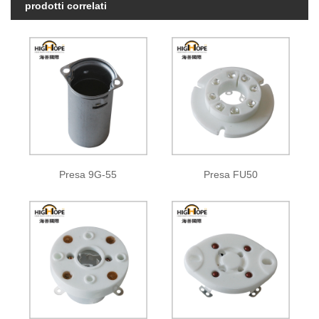
prodotti correlati
Presa 9G-55
Presa FU50