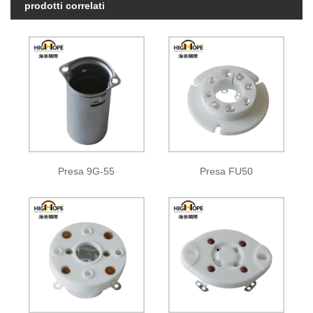
prodotti correlati
Presa 9G-55
Presa FU50