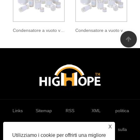
Condensatore a vuoto variabile CSVF500-0015
Condensatore a vuoto variabile CVHP650-55S
Links
Sitemap
RSS
XML
politica
X
sulla
Utilizziamo i cookie per offrirti una migliore