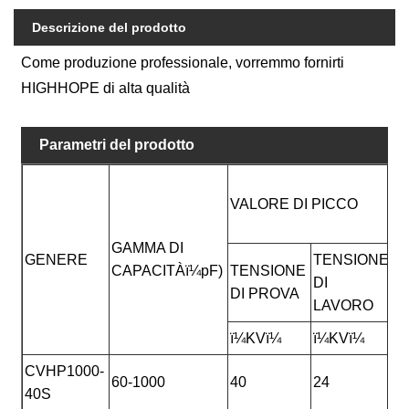
Descrizione del prodotto
Come produzione professionale, vorremmo fornirti
HIGHHOPE di alta qualità
Parametri del prodotto
VALORE DI PICCO
D
GAMMA DI
GENERE
TENSIONE
CAPACITÀï¼pF)
TENSIONE
DI
A
DI PROVA
LAVORO
ï¼KVï¼
ï¼KVï¼
(
CVHP1000-
60-1000
40
24
3
40S