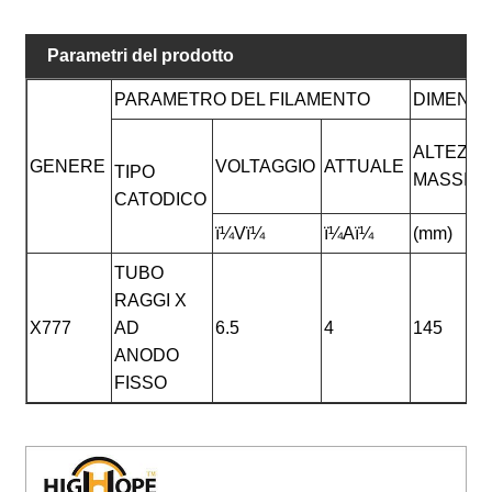
Parametri del prodotto
PARAMETRO DEL FILAMENTO
DIMENSI
ALTEZZA
GENERE
VOLTAGGIO
ATTUALE
TIPO
MASSIM
CATODICO
ï¼Vï¼
ï¼Aï¼
(mm)
TUBO
RAGGI X
X777
AD
6.5
4
145
ANODO
FISSO