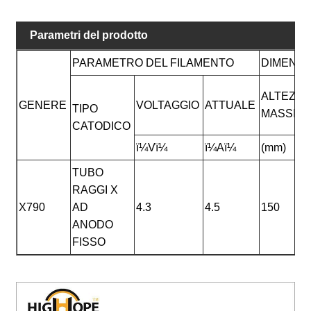
Parametri del prodotto
PARAMETRO DEL FILAMENTO
DIMENSI
ALTEZZA
GENERE
VOLTAGGIO
ATTUALE
TIPO
MASSIM
CATODICO
ï¼Vï¼
ï¼Aï¼
(mm)
TUBO
RAGGI X
X790
AD
4.3
4.5
150
ANODO
FISSO