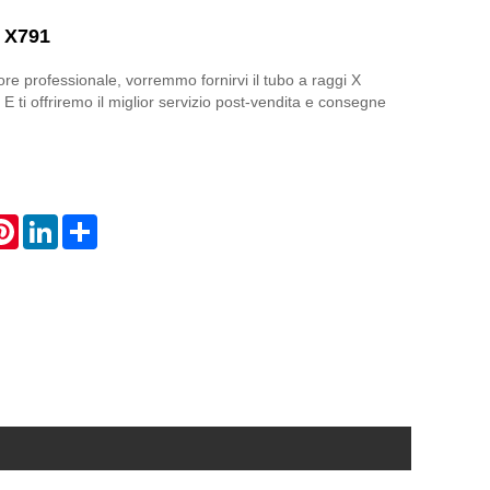
X X791
tore professionale, vorremmo fornirvi il tubo a raggi X
i offriremo il miglior servizio post-vendita e consegne
atsApp
Pinterest
LinkedIn
Share