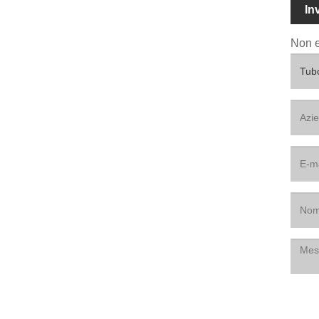
In
Non e