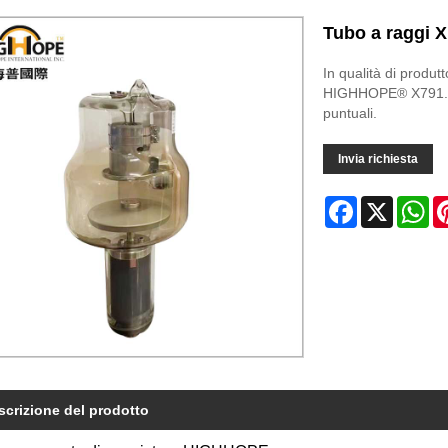
Tubo a raggi 
In qualità di produt
HIGHHOPE® X791. E t
puntuali.
Invia richiesta
Facebook
X
Wh
scrizione del prodotto