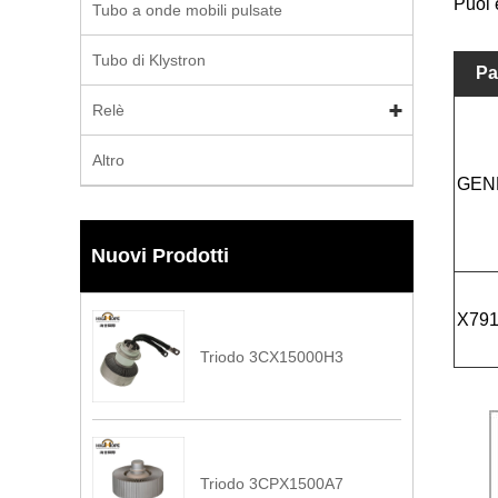
Puoi 
Tubo a onde mobili pulsate
Tubo di Klystron
Pa
Relè
Altro
GEN
Nuovi Prodotti
X79
Triodo 3CX15000H3
Triodo 3CPX1500A7