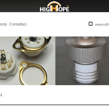
iesta
Contattaci
weijun@
91