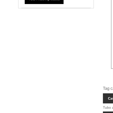
Tag c
Ca
Tubo a