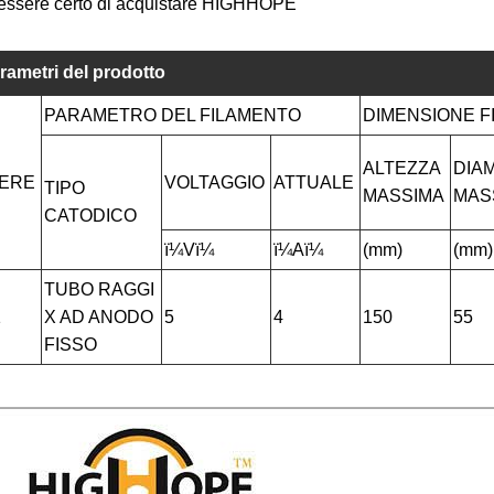
essere certo di acquistare HIGHHOPE
rametri del prodotto
PARAMETRO DEL FILAMENTO
DIMENSIONE F
ALTEZZA
DIA
ERE
VOLTAGGIO
ATTUALE
TIPO
MASSIMA
MAS
CATODICO
ï¼Vï¼
ï¼Aï¼
(mm)
(mm)
TUBO RAGGI
1
X AD ANODO
5
4
150
55
FISSO