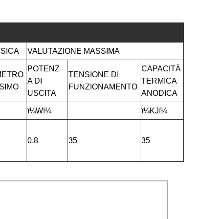
ISICA
VALUTAZIONE MASSIMA
POTENZ
CAPACITÀ
METRO
TENSIONE DI
A DI
TERMICA
SIMO
FUNZIONAMENTO
USCITA
ANODICA
ï¼Wï¼
ï¼KJï¼
0.8
35
35