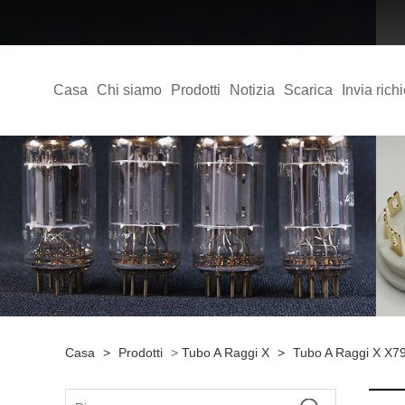
Casa
Chi siamo
Prodotti
Notizia
Scarica
Invia rich
Casa
>
Prodotti
>
Tubo A Raggi X
>
Tubo A Raggi X X7