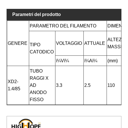
Parametri del prodotto
PARAMETRO DEL FILAMENTO
DIMENSI
ALTEZZA
GENERE
VOLTAGGIO
ATTUALE
TIPO
MASSIM
CATODICO
ï¼Vï¼
ï¼Aï¼
(mm)
TUBO
RAGGI X
XD2-
AD
3.3
2.5
110
1.4/85
ANODO
FISSO